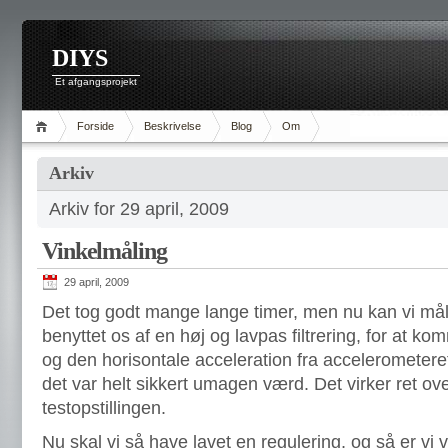
DIYS
Et afgangsprojekt
Forside
Beskrivelse
Blog
Om
Arkiv
Arkiv for 29 april, 2009
Vinkelmåling
29 april, 2009
Det tog godt mange lange timer, men nu kan vi måle
benyttet os af en høj og lavpas filtrering, for at k
og den horisontale acceleration fra accelerometeret
det var helt sikkert umagen værd. Det virker ret ov
testopstillingen.
Nu skal vi så have lavet en regulering, og så er vi