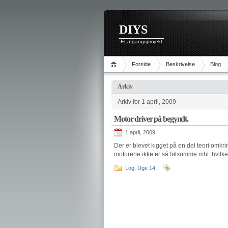
DIYS
Et afgangsprojekt
Forside
Beskrivelse
Blog
Arkiv
Arkiv for 1 april, 2009
Motor driver på begyndt.
1 april, 2009
Der er blevet kigget på en del teori omkr
motorene ikke er så følsomme mht. hvilken
Log
,
Uge 14