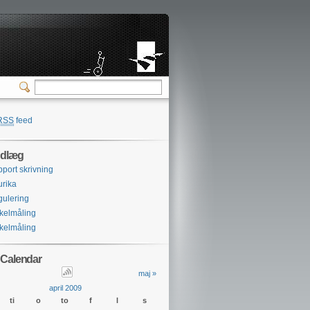
RSS
feed
ndlæg
port skrivning
rika
ulering
kelmåling
kelmåling
 Calendar
maj »
april 2009
ti
o
to
f
l
s