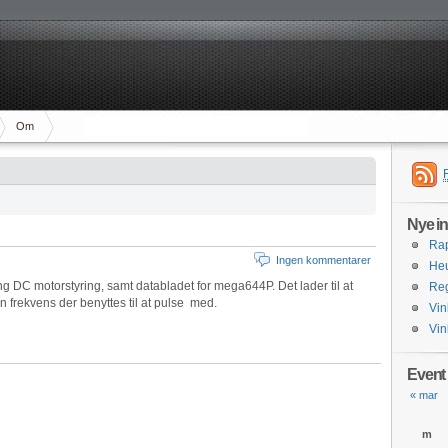
Om
Nye i
Rap
Ingen kommentarer
Heu
ing DC motorstyring, samt databladet for mega644P. Det lader til at
Reg
 frekvens der benyttes til at pulse med.
Vin
Vin
Event
« mar
m