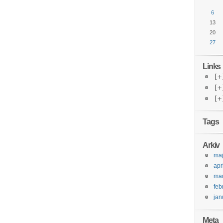
6
13
20
27
Links
[+
[+
[+
Tags
Arkiv
ma
apr
mar
feb
jan
Meta